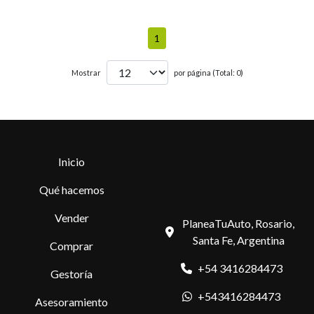
1
Mostrar
por página (Total: 0)
Inicio
Qué hacemos
Vender
PlaneaTuAuto, Rosario,
Santa Fe, Argentina
Comprar
+54 3416284473
Gestoría
+543416284473
Asesoramiento